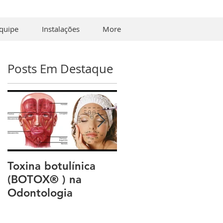
quipe
Instalações
More
Posts Em Destaque
Toxina botulínica
Invisalign | Quanto
(BOTOX® ) na
custa? | Preço do
Odontologia
tratamento?