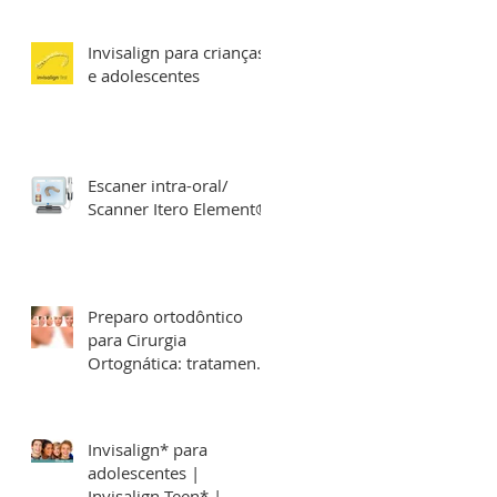
Invisalign para crianças
e adolescentes
de
Escaner intra-oral/
Scanner Itero Element®
Preparo ortodôntico
para Cirurgia
Ortognática: tratamento
Deformidades
Dentofaciais
Invisalign* para
adolescentes |
Invisalign Teen* |