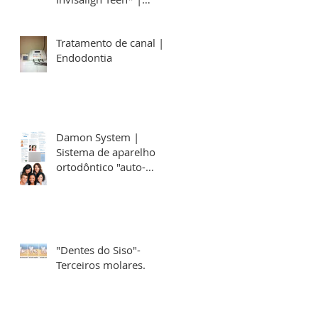
tratamento em São
Paulo
Tratamento de canal |
Endodontia
Damon System |
Sistema de aparelho
ortodôntico "auto-
ligável".
"Dentes do Siso"-
Terceiros molares.