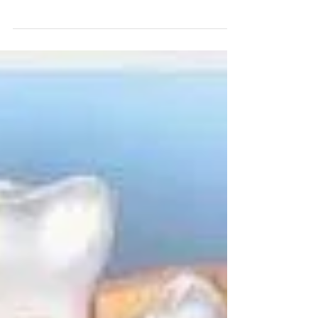
ligável".
Aparelho ortodôntico autoligável, Qual da
diferença com o sistema convencional?
Correção dentária, alinhamento dentário com
sistema Damon.