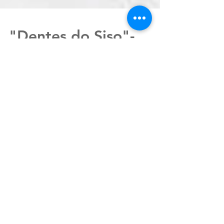
"Dentes do Siso"-
Terceiros molares.
Tire suas dúvidas sobre os Dentes do Siso.
Realize as extrações com Especialista em
Cirurgia Buco-Maxilo-Facial.