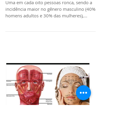
ocorre? - parte1.
Uma em cada oito pessoas ronca, sendo a
incidência maior no gênero masculino (40%
homens adultos e 30% das mulheres),
tornando-se mais...
Toxina botulínica
Invisalign | Q