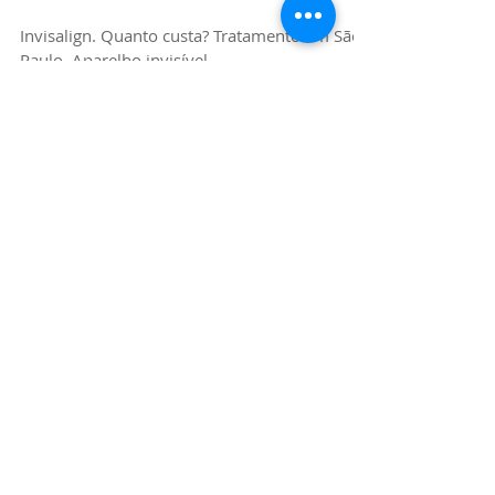
Invisalign | Quanto
custa? | Preço do
tratamento?
Invisalign. Quanto custa? Tratamento em São
Paulo. Aparelho invisível.