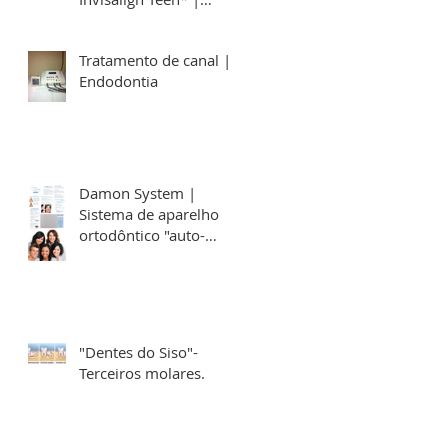
tratamento em São
Paulo
Tratamento de canal |
Endodontia
Damon System |
Sistema de aparelho
ortodôntico "auto-
ligável".
"Dentes do Siso"-
Terceiros molares.