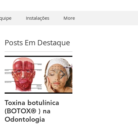
quipe
Instalações
More
Posts Em Destaque
Toxina botulínica
Invisalign | Quanto
(BOTOX® ) na
custa? | Preço do
Odontologia
tratamento?