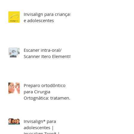
Invisalign para crianças
e adolescentes
Escaner intra-oral/
Scanner Itero Element®
Preparo ortodôntico
para Cirurgia
Ortognática: tratamento
Deformidades
Dentofaciais
Invisalign* para
adolescentes |
Invisalign Teen* |