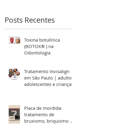
Posts Recentes
Toxina botulínica
(BOTOX® ) na
Odontologia
 |
Tratamento Invisalign
em São Paulo | adultos,
adolescentes e crianças
Placa de mordida:
tratamento de
bruxismo, briquismo e
disfunções das ATM