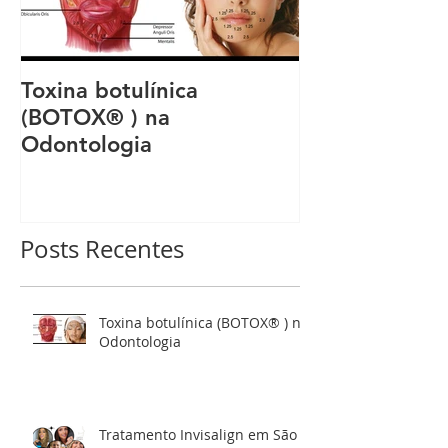
Toxina botulínica
Invisalign | Q
(BOTOX® ) na
Preço do tra
Odontologia
Posts Recentes
Toxina botulínica (BOTOX® ) na
Odontologia
Tratamento Invisalign em São