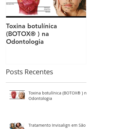
Toxina botulínica
Invisalign | Q
(BOTOX® ) na
Preço do tra
Odontologia
Posts Recentes
Toxina botulínica (BOTOX® ) na
Odontologia
Tratamento Invisalign em São